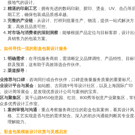
接地气的设计。
精湛的印刷工艺
：拥有先进的数码印刷、胶印、烫金、UV、击凸等
期工艺，确保包装成品质感卓越。
完整的产业链
：从设计、打样到批量生产、物流，提供一站式解决方
案，高效且品质可控。
对市场与消费者的深刻洞察
：能够根据产品定位与目标客群，设计出
具销售力的包装方案。
、如何寻找一流的彩盒包装设计服务
明确需求
：在寻找服务商前，需清晰定义品牌调性、产品特性、目标
群及预算，这有助于高效筛选合作伙伴。
渠道探寻
：
业推荐与口碑
：咨询同行或合作伙伴，口碑是衡量服务质量的重要标尺。
业设计平台与展会
：如站酷、古田路9号等设计社区，以及上海国际广印
、设计周等展会，是发现优质设计公司与案例的宝库。
区与聚集区
：莫干山路M50创意园、红坊、800秀等创意产业聚集区，常
众多优秀设计工作室。
案例审视与沟通
：重点考察服务商过往的彩盒包装案例，看其设计风
格、工艺实现是否与您的需求契合。深入的初步沟通能判断其专业度
理解能力。
、彩盒包装模板设计欣赏与灵感启发