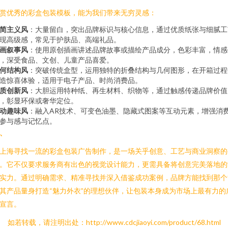
赏优秀的彩盒包装模板，能为我们带来无穷灵感：
简主义风
：大量留白，突出品牌标识与核心信息，通过优质纸张与细腻工
现高级感，常见于护肤品、高端礼品。
画叙事风
：使用原创插画讲述品牌故事或描绘产品成分，色彩丰富，情感
，深受食品、文创、儿童产品喜爱。
何结构风
：突破传统盒型，运用独特的折叠结构与几何图形，在开箱过程
造惊喜体验，适用于电子产品、时尚消费品。
质创新风
：大胆运用特种纸、再生材料、织物等，通过触感传递品牌价值
，彰显环保或奢华定位。
动趣味风
：融入AR技术、可变色油墨、隐藏式图案等互动元素，增强消
参与感与记忆点。
、
上海寻找一流的彩盒包装广告制作，是一场关乎创意、工艺与商业洞察的
。它不仅要求服务商有出色的视觉设计能力，更需具备将创意完美落地的
实力。通过明确需求、精准寻找并深入借鉴成功案例，品牌方能找到那个
其产品量身打造“魅力外衣”的理想伙伴，让包装本身成为市场上最有力的
宣言。
如若转载，请注明出处：http://www.cdcjiaoyi.com/product/68.html